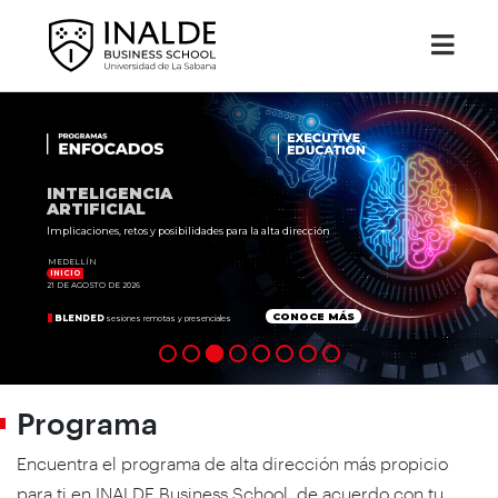
I
N
T
E
L
I
G
E
N
C
I
A
A
R
T
I
F
I
C
I
A
L
Implicaciones, retos y posibilidades para la alta dirección
MEDELLÍN
INICIO
21 DE AGOSTO DE 2026
CONOCE MÁS
BLENDED
sesiones remotas y presenciales
Programa
Encuentra el programa de alta dirección más propicio
para ti en INALDE Business School, de acuerdo con tu