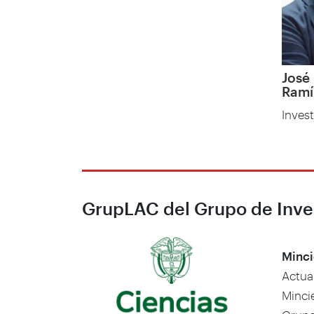
José
Ramí
Inves
GrupLAC del Grupo de Inve
Minci
Actua
Minci