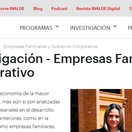
orre INALDE
Blog
Podcast
Revista INALDE Digital
T
PROGRAMAS
INVESTIGACIÓN
P
 - Empresas Familiares y Gobierno Corporativo
igación - Empresas Fam
rativo
a economía de la mayor
e, más aún si son analizadas
ariales en el desarrollo
anteriores, como en la
omo empresas familiares,