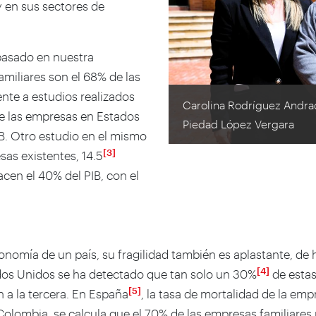
 en sus sectores de
asado en nuestra
amiliares son el 68% de las
nte a estudios realizados
Carolina Rodríguez Andrad
e las empresas en Estados
Piedad López Vergara
IB. Otro estudio en el mismo
[3]
sas existentes, 14.5
acen el 40% del PIB, con el
nomía de un país, su fragilidad también es aplastante, de
[4]
ados Unidos se ha detectado que tan solo un 30%
de estas
[5]
 a la tercera. En España
, la tasa de mortalidad de la em
lombia, se calcula que el 70% de las empresas familiares n