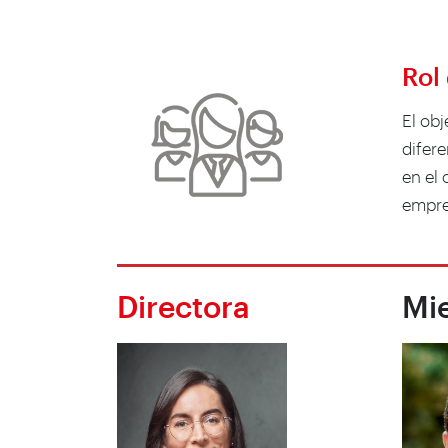
Rol
El obj
difer
en el 
empre
Directora
Mi