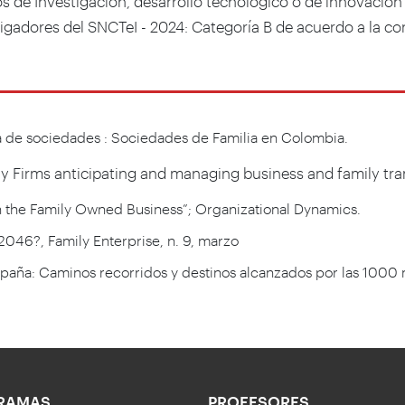
s de Investigación, desarrollo tecnológico o de innovación
tigadores del SNCTeI - 2024: Categoría B de acuerdo a la c
a de sociedades : Sociedades de Familia en Colombia.
ly Firms anticipating and managing business and family tran
n the Family Owned Business”; Organizational Dynamics.
2046?, Family Enterprise, n. 9, marzo
España: Caminos recorridos y destinos alcanzados por las 1000
RAMAS
PROFESORES