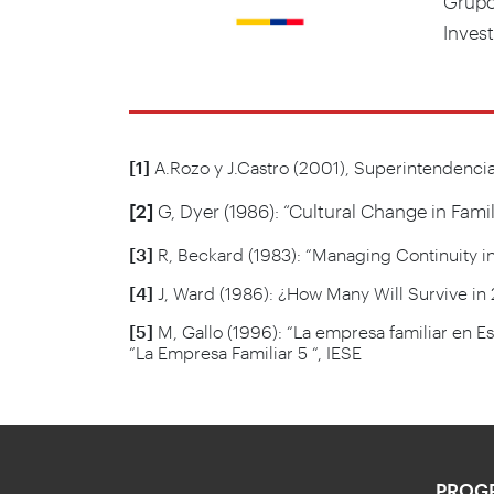
Grupo
Inves
[1]
A.Rozo y J.Castro (2001), Superintendenci
[2]
G, Dyer (1986): “Cultural Change in Fami
[3]
R, Beckard (1983): “Managing Continuity i
[4]
J, Ward (1986): ¿How Many Will Survive in 
[5]
M, Gallo (1996): “La empresa familiar en 
“La Empresa Familiar 5 “, IESE
PROG