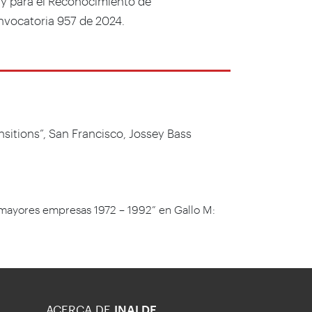
 y para el Reconocimiento de
onvocatoria 957 de 2024.
sitions”, San Francisco, Jossey Bass
 mayores empresas 1972 – 1992” en Gallo M:
ACERCA DE
INALDE