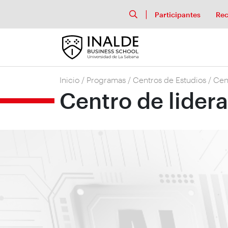
Participantes
Rec
Inicio
/
Programas
/
Centros de Estudios
/
Cent
Centro de lidera