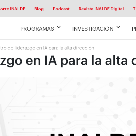
orre INALDE
Blog
Podcast
Revista INALDE Digital
T
PROGRAMAS
INVESTIGACIÓN
P
ro de liderazgo en IA para la alta dirección
zgo en IA para la alta 