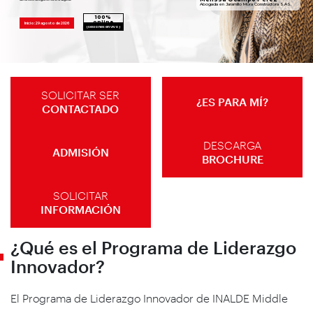
Abogada en Jaramillo Mora Constructora S.AS.
100%
online
Inicio: 29 agosto de 2026
(sesiones en vivo)
SOLICITAR SER
¿ES PARA MÍ?
CONTACTADO
DESCARGA
ADMISIÓN
BROCHURE
SOLICITAR
INFORMACIÓN
¿Qué es el Programa de Liderazgo
Innovador?
El Programa de Liderazgo Innovador de INALDE Middle