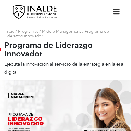
Inicio
/
Programas
/
Middle Management
/
Programa de
Liderazgo Innovador
Programa de Liderazgo
Innovador
Ejecuta la innovación al servicio de la estrategia en la era
digital
PROGRAMA DE
LIDERAZGO
INNOVADOR
Ejecuta la innovación al servicio
Melissa Ocampo Pérez
de la estrategia en la era digital.