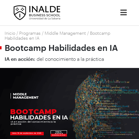
Inicio
/
Programas
/
Middle Management
/
Bootcamp
Habilidades en IA
Bootcamp Habilidades en IA
IA en acción:
del conocimiento a la práctica
BOOTCAMP
HABILIDADES EN IA
IA en acción: del conocimiento a la
práctica
100%
Inicio: 16 de septiembre de 2026
online
(sesiones en vivo)