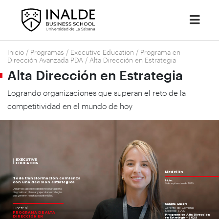
Inicio
/
Programas
/
Executive Education
/
Programa en
Dirección Avanzada PDA
/
Alta Dirección en Estrategia
Alta Dirección en Estrategia
Logrando organizaciones que superan el reto de la
competitividad en el mundo de hoy
Medellín
Toda transformación comienza
Inicio:
con una decisión estratégica
9 de septiembre de 2026
Desarrolla las capacidades necesarias para
diagnosticar, planear y ejecutar estrategias
que generen resultados sostenibles.
Sandra Guerra
Únete al
Gerente de Compras
Sodexo S.A.S
PROGRAMA DE ALTA
Programa de Alta Dirección
DIRECCIÓN EN
en Estrategia – 2025