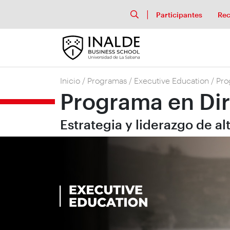
Participantes
Rec
Inicio
/
Programas
/
Executive Education
/
Pro
Programa en Di
Estrategia y liderazgo de a