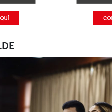
QUÍ
CO
LDE