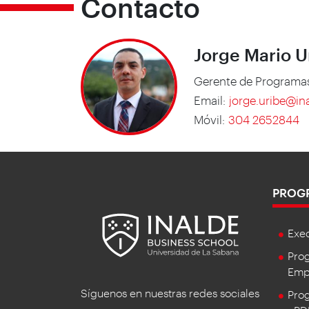
Contacto
Jorge Mario U
Gerente de Programa
Email:
jorge.uribe@in
Móvil:
304 2652844
PROG
Exe
Prog
Empr
Síguenos en nuestras redes sociales
Prog