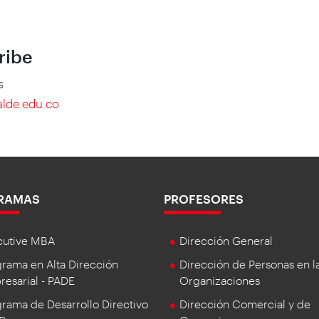
ribe
s
alde.edu.co
RAMAS
PROFESORES
cutive MBA
Dirección General
rama en Alta Dirección
Dirección de Personas en l
esarial - PADE
Organizaciones
rama de Desarrollo Directivo
Dirección Comercial y de