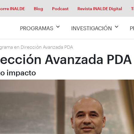
orre INALDE
Blog
Podcast
Revista INALDE Digital
T
PROGRAMAS
INVESTIGACIÓN
P
grama en Dirección Avanzada PDA
rección Avanzada PDA
lto impacto