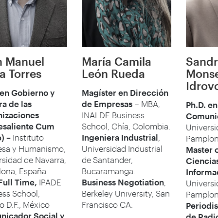
n Manuel
María Camila
Sandr
a Torres
León Rueda
Monse
Idrovo
 en Gobierno y
Magíster en Dirección
ra de las
de Empresas
– MBA,
Ph.D. en
izaciones
INALDE Business
Comuni
esaliente Cum
School, Chía, Colombia.
Universi
) –
Instituto
Ingeniera Industrial
,
Pamplon
sa y Humanismo,
Universidad Industrial
Master o
rsidad de Navarra,
de Santander,
Ciencias
ona, España
Bucaramanga.
Informa
ull Time,
IPADE
Business Negotiation
,
Universi
ess School,
Berkeley University, San
Pamplon
o D.F., México
Francisco CA.
Periodis
icador Social y
de Radi