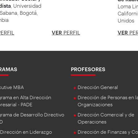
dista
, Universidad
Loma Lin
 Sabana, Bogotá,
Californ
mbia
Unidos
ERFIL
VER
PERFIL
VER
PER
RAMAS
PROFESORES
cutive MBA
Dirección General
rama en Alta Dirección
Dirección de Personas en l
esarial - PADE
Organizaciones
rama de Desarrollo Directivo
Dirección Comercial y de
DD
Operaciones
 Dirección en Liderazgo
Dirección de Finanzas y Co