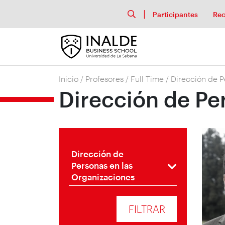
Participantes
Rec
Inicio
/
Profesores
/
Full Time
/
Dirección de P
Dirección de Pe
Dirección de
Personas en las
Organizaciones
FILTRAR