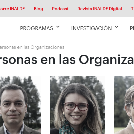
orre INALDE
Blog
Podcast
Revista INALDE Digital
T
PROGRAMAS
INVESTIGACIÓN
P
ersonas en las Organizaciones
rsonas en las Organiz