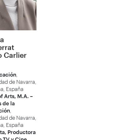
a
rrat
 Carlier
cación
,
dad de Navarra,
a, España
f Arts, M.A. –
 de la
ción
,
dad de Navarra,
a, España
ta, Productora
o TV y Cine
,