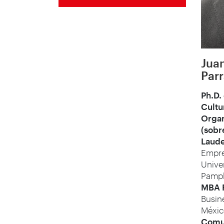
Jua
Parr
Ph.D.
Cultu
Organ
(sobr
Laude
Empre
Unive
Pampl
MBA F
Busin
Méxic
Comun