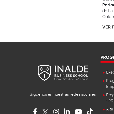
Perio
de La
Colo
VER
P
PROG
Exe
Prog
Empr
Síguenos en nuestras redes sociales
Prog
- P
Alta