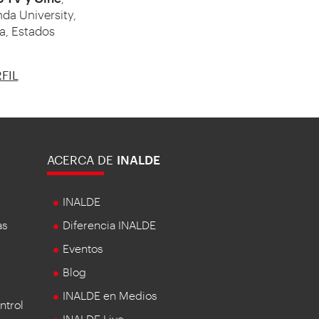
da University,
ia, Estados
FIL
ACERCA DE
INALDE
INALDE
as
Diferencia INALDE
Eventos
Blog
INALDE en Medios
ntrol
INALDE Live