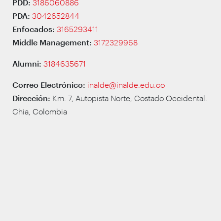
PDD:
3186060886
PDA:
3042652844
Enfocados:
3165293411
Middle Management:
3172329968
Alumni:
3184635671
Correo Electrónico:
inalde@inalde.edu.co
Dirección:
Km. 7, Autopista Norte, Costado Occidental.
Chia, Colombia