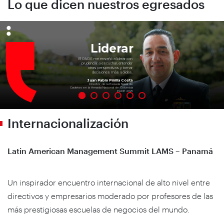
Lo que dicen nuestros egresados
Liderar
El PADE me enseñó a liderar con
prudencia: a escuchar, entender
otras perspectivas y tomar
decisiones más sólidas.
Juan Pablo Pinilla Costa
Director de la Escuela Naval de
Cadetes en la Armada Nacional de Colombia
PADE 2025
Internacionalización
Latin American Management Summit LAMS – Panamá
Un inspirador encuentro internacional de alto nivel entre
directivos y empresarios moderado por profesores de las
más prestigiosas escuelas de negocios del mundo.