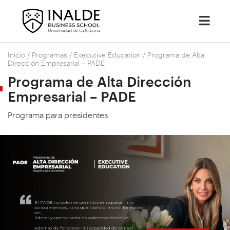
Inicio
/
Programas
/
Executive Education
/
Programa de Alta
Dirección Empresarial – PADE
Programa de Alta Dirección
Empresarial – PADE
Programa para presidentes
El PADE no solo me permitió enriquecer mis
conocimientos, sino que transformó mi forma de
ver,
liderar y aportar valor en cada reto directivo.
Además de fortalecer mi capacidad de pensar