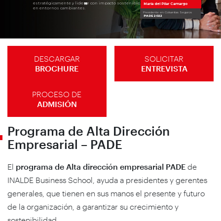
estratégicamente y liderar con impacto sostenible
María del Pilar Camargo
en entornos cambiantes.
Presidente en Colsanitas Seguros
PADE 2022
DESCARGAR
SOLICITAR
BROCHURE
ENTREVISTA
PROCESO DE
ADMISIÓN
Programa de Alta Dirección
Empresarial – PADE
El
programa de Alta dirección empresarial PADE
de
INALDE Business School, ayuda a presidentes y gerentes
generales, que tienen en sus manos el presente y futuro
de la organización, a garantizar su crecimiento y
sostenibilidad.