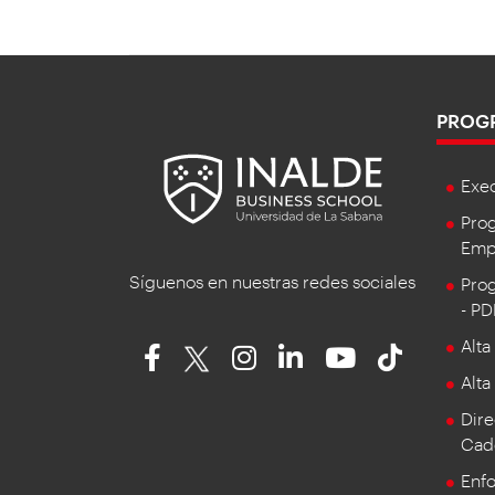
PROG
Exe
Prog
Empr
Síguenos en nuestras redes sociales
Prog
- P
Alta
Alta
Dire
Cad
Enf