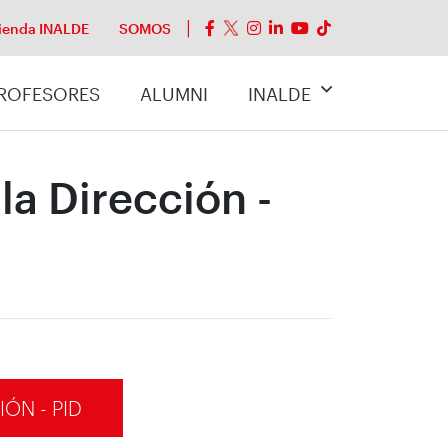
ienda INALDE
SOMOS
ROFESORES
ALUMNI
INALDE
a Dirección -
ÓN - PID