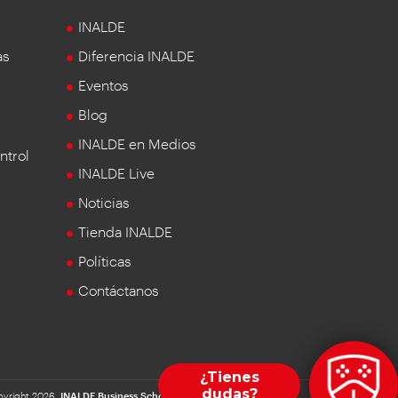
INALDE
as
Diferencia INALDE
Eventos
Blog
INALDE en Medios
ntrol
INALDE Live
Noticias
Tienda INALDE
Políticas
Contáctanos
yright 2026.
INALDE Business School
| Universidad de la Sabana