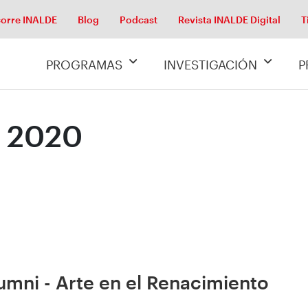
orre INALDE
Blog
Podcast
Revista INALDE Digital
T
PROGRAMAS
INVESTIGACIÓN
P
o 2020
mni - Arte en el Renacimiento