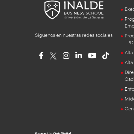
Exe
Prog
Empr
Síguenos en nuestras redes sociales
Prog
- P
Alta
Alta
Dire
Cad
Enf
Mid
Cent
Powered by
OnixDigital