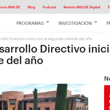
orre INALDE
Blog
Podcast
Revista INALDE Digital
T
PROGRAMAS
INVESTIGACIÓN
P
ollo Directivo inició con la segunda cohorte del año
rrollo Directivo inici
 del año
N