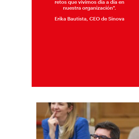
retos que vivimos día a día en
nuestra organización".
Erika Bautista, CEO de Sinova