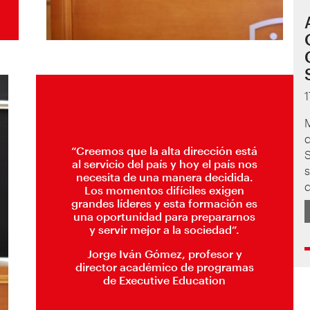
M
d
“Creemos que la alta dirección está
al servicio del país y hoy el país nos
s
necesita de una manera decidida.
d
Los momentos difíciles exigen
grandes líderes y esta formación es
una oportunidad para prepararnos
y servir mejor a la sociedad”.
Jorge Iván Gómez, profesor y
director académico de programas
de Executive Education