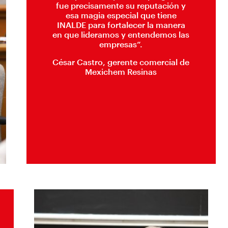
fue precisamente su reputación y
esa magia especial que tiene
INALDE para fortalecer la manera
en que lideramos y entendemos las
empresas”.
César Castro, gerente comercial de
Mexichem Resinas