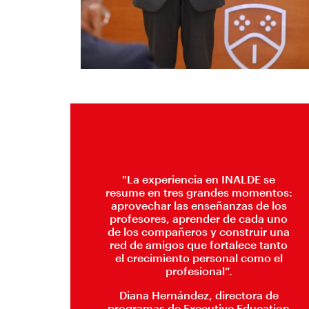
"La experiencia en INALDE se
resume en tres grandes momentos:
aprovechar las enseñanzas de los
profesores, aprender de cada uno
de los compañeros y construir una
red de amigos que fortalece tanto
el crecimiento personal como el
profesional”.
Diana Hernández, directora de
programas de Executive Education