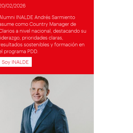
20/02/2026
Alumni INALDE Andrés Sarmiento
asume como Country Manager de
Clarios a nivel nacional, destacando su
liderazgo, prioridades claras,
resultados sostenibles y formación en
el programa PDD.
Soy INALDE