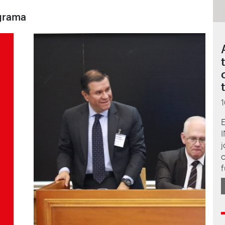
ograma
f