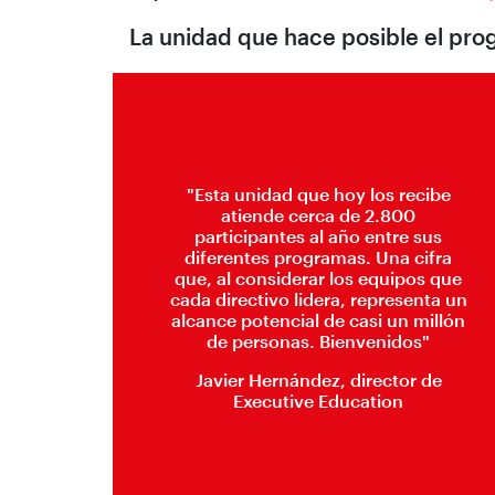
La unidad que hace posible el pr
"Esta unidad que hoy los recibe
atiende cerca de 2.800
participantes al año entre sus
diferentes programas. Una cifra
que, al considerar los equipos que
cada directivo lidera, representa un
alcance potencial de casi un millón
de personas. Bienvenidos"
Javier Hernández, director de
Executive Education