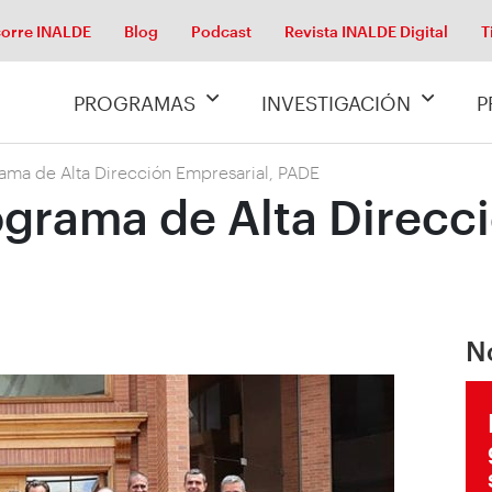
orre INALDE
Blog
Podcast
Revista INALDE Digital
T
PROGRAMAS
INVESTIGACIÓN
P
ama de Alta Dirección Empresarial, PADE
ograma de Alta Direcc
N