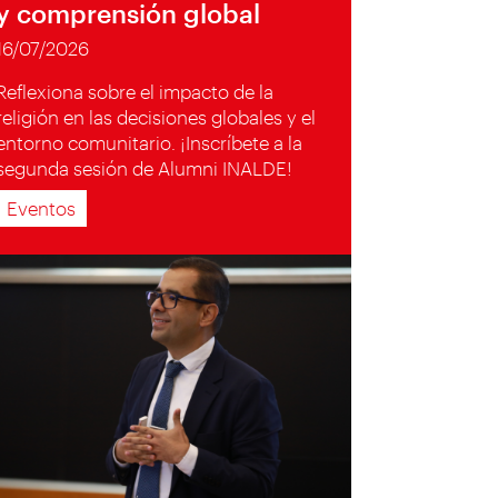
y comprensión global
16/07/2026
Reflexiona sobre el impacto de la
religión en las decisiones globales y el
entorno comunitario. ¡Inscríbete a la
segunda sesión de Alumni INALDE!
Eventos