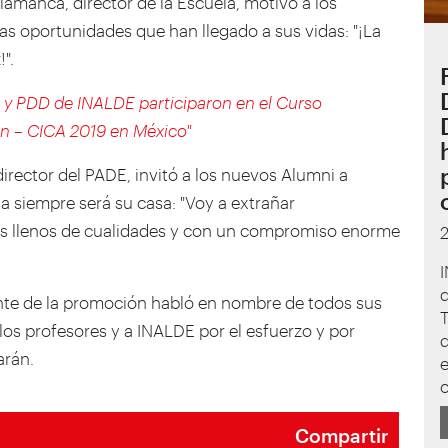
amanca, director de la Escuela, motivó a los
las oportunidades que han llegado a sus vidas: "¡La
".
 y PDD de INALDE participaron en el Curso
ón – CICA 2019 en México"
irector del PADE, invitó a los nuevos Alumni a
a siempre será su casa: "Voy a extrañar
s llenos de cualidades y con un compromiso enorme
I
d
ente de la promoción habló en nombre de todos sus
T
s profesores y a INALDE por el esfuerzo y por
d
arán.
e
c
Compartir