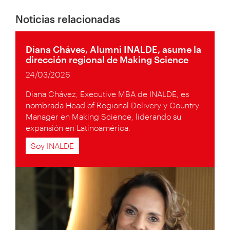
Noticias relacionadas
Diana Cháves, Alumni INALDE, asume la
dirección regional de Making Science
24/03/2026
Diana Chávez, Executive MBA de INALDE, es
nombrada Head of Regional Delivery y Country
Manager en Making Science, liderando su
expansión en Latinoamérica.
Soy INALDE