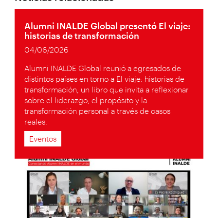
Alumni INALDE Global presentó El viaje:
historias de transformación
04/06/2026
Alumni INALDE Global reunió a egresados de
distintos países en torno a El viaje: historias de
transformación, un libro que invita a reflexionar
sobre el liderazgo, el propósito y la
transformación personal a través de casos
reales.
Eventos