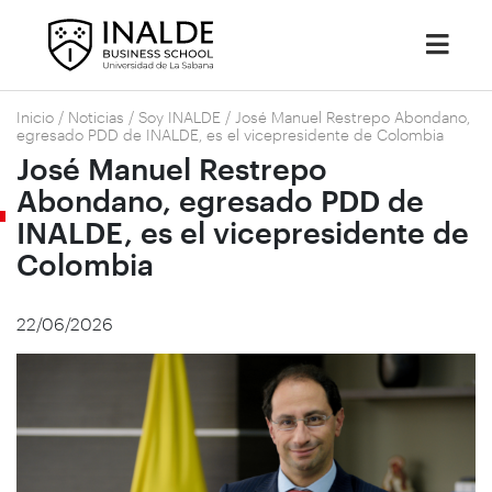
Inicio
/
Noticias
/
Soy INALDE
/
José Manuel Restrepo Abondano,
egresado PDD de INALDE, es el vicepresidente de Colombia
José Manuel Restrepo
Abondano, egresado PDD de
INALDE, es el vicepresidente de
Colombia
22/06/2026