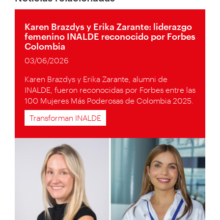
Karen Brazdys y Erika Zarante: liderazgo
femenino INALDE reconocido por Forbes
Colombia
03/06/2026
Karen Brazdys y Erika Zarante, alumni de
INALDE, fueron reconocidas por Forbes entre las
100 Mujeres Más Poderosas de Colombia 2025.
Transforman INALDE