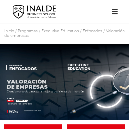
Inicio
/
Programas
/
Executive Education
/
Enfocados
/
Valoración
de empresas
V
A
L
O
R
A
C
I
Ó
N
D
E
E
M
P
R
E
S
A
S
Ciencia y arte de datos para mejores decisiones de inversión
> 2026
INICIO
CLAUSURA
2 OCTUBRE / 27 NOVIEMBRE
100%
con sesiones en vivo
ONLINE