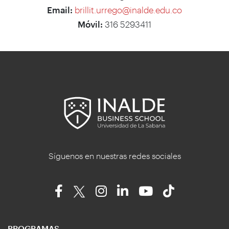
Email:
brillit.urrego@inalde.edu.co
Móvil:
316 5293411
Síguenos en nuestras redes sociales
PROGRAMAS