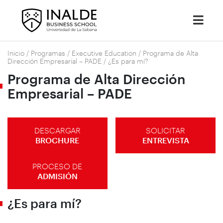
Inicio
/
Programas
/
Executive Education
/
Programa de Alta
Dirección Empresarial – PADE
/
¿Es para mí?
Programa de Alta Dirección
Empresarial – PADE
DESCARGAR
SOLICITAR
BROCHURE
ENTREVISTA
PROCESO DE
ADMISIÓN
¿Es para mí?