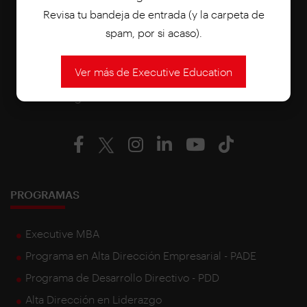
Revisa tu bandeja de entrada (y la carpeta de
spam, por si acaso).
Ver más de Executive Education
Síguenos en nuestras redes sociales
PROGRAMAS
Executive MBA
Programa en Alta Dirección Empresarial - PADE
Programa de Desarrollo Directivo - PDD
Alta Dirección en Liderazgo