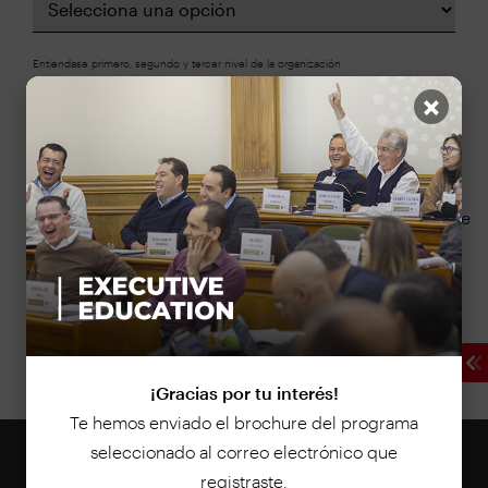
Entiendase primero, segundo y tercer nivel de la organización
×
Ubicación de residencia
*
Sí doy autorización expresa para el tratamiento de
los datos aquí consignados, por parte de INALDE
Business School, según su
política de privacidad y
tratamiento de datos
*
¡Gracias por tu interés!
Te hemos enviado el brochure del programa
seleccionado al correo electrónico que
registraste.