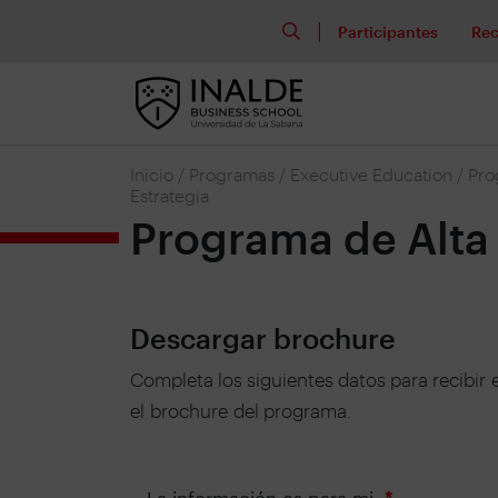
Participantes
Rec
Inicio
/
Programas
/
Executive Education
/
Pro
Estrategia
Programa de Alta 
Descargar brochure
Completa los siguientes datos para recibir 
el
brochure
del programa.