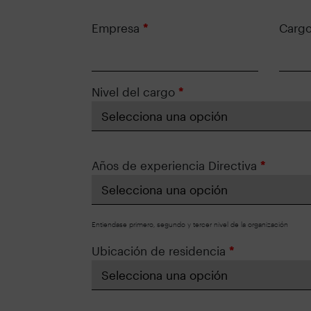
Empresa
*
Carg
Nivel del cargo
*
Años de experiencia Directiva
*
Entiendase primero, segundo y tercer nivel de la organización
Ubicación de residencia
*