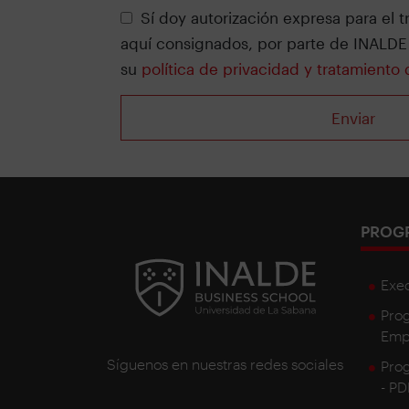
Sí doy autorización expresa para el t
aquí consignados, por parte de INALDE
su
política de privacidad y tratamiento
PROG
Exe
Prog
Empr
Síguenos en nuestras redes sociales
Prog
- P