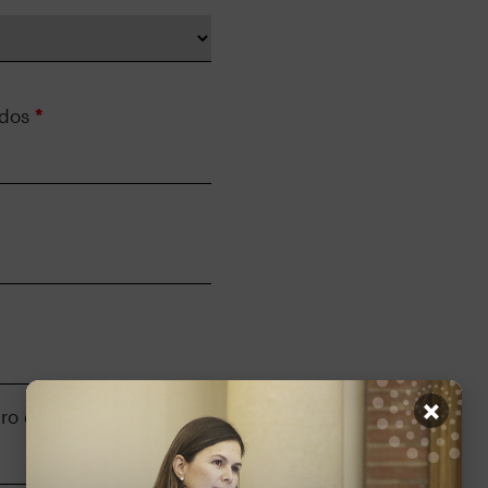
idos
*
×
ro de documento
*