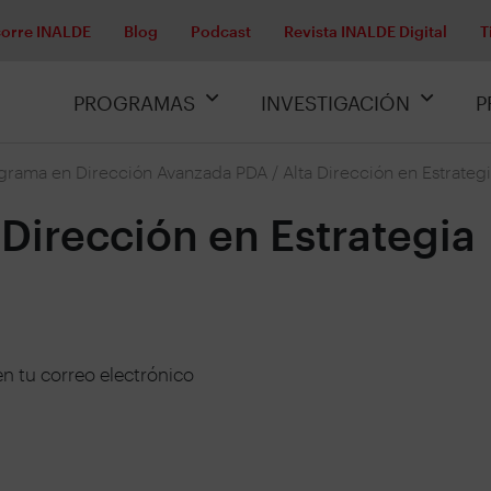
orre INALDE
Blog
Podcast
Revista INALDE Digital
T
PROGRAMAS
INVESTIGACIÓN
P
grama en Dirección Avanzada PDA
/
Alta Dirección en Estrateg
Dirección en Estrategia
en tu correo electrónico