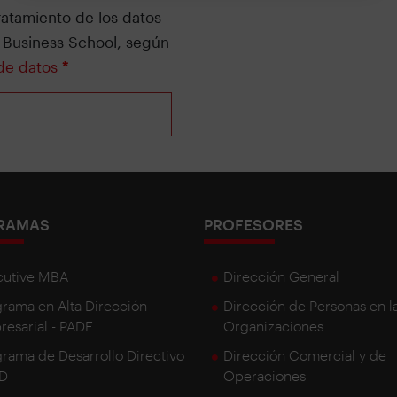
ratamiento de los datos
 Business School, según
 de datos
*
RAMAS
PROFESORES
cutive MBA
Dirección General
rama en Alta Dirección
Dirección de Personas en l
esarial - PADE
Organizaciones
rama de Desarrollo Directivo
Dirección Comercial y de
DD
Operaciones