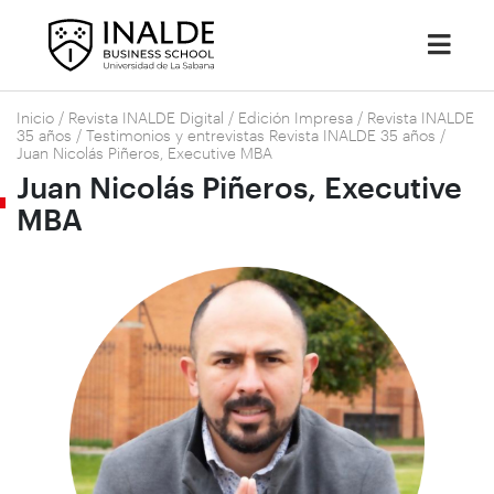
Inicio
/
Revista INALDE Digital
/
Edición Impresa
/
Revista INALDE
35 años
/
Testimonios y entrevistas Revista INALDE 35 años
/
Juan Nicolás Piñeros, Executive MBA
Juan Nicolás Piñeros, Executive
MBA