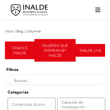
Inicio
/
Blog
/
Columna
MUJERES QUE
CRACKS
INSPIRAN BY
INALDE LIVE
INALDE
INALDE
Filtros
Categorías
Cápsulas de
Contenidos Alumni
investigación