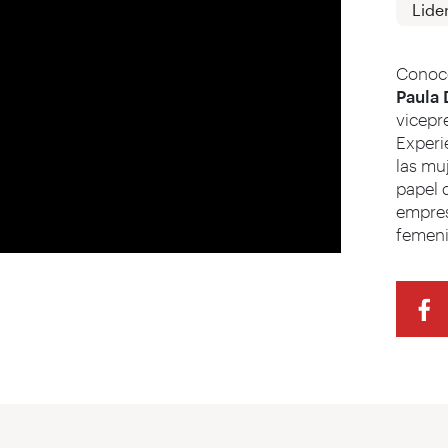
Lide
Conoce
Paula
vicepr
Experie
las mu
papel d
empres
femeni