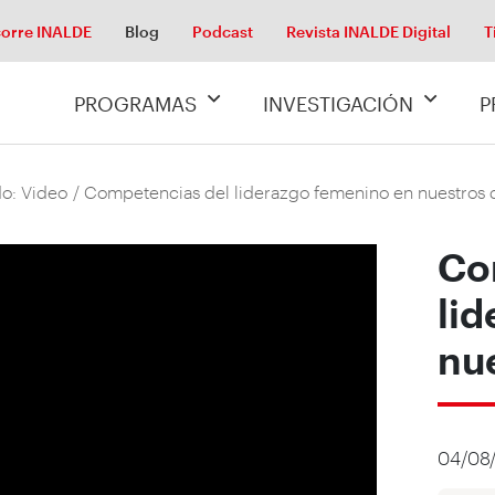
orre INALDE
Blog
Podcast
Revista INALDE Digital
T
PROGRAMAS
INVESTIGACIÓN
P
o: Video
/ Competencias del liderazgo femenino en nuestros 
Co
li
nu
04/08