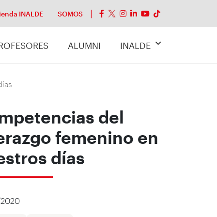
ienda INALDE
SOMOS
ROFESORES
ALUMNI
INALDE
días
mpetencias del
derazgo femenino en
estros días
/2020