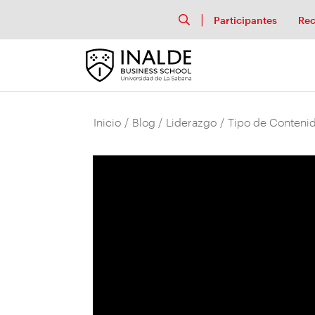
Participantes
Rec
Inicio
/
Blog
/
Liderazgo
/
Tipo de Contenid