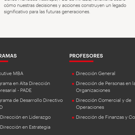
cómo nuestras decisiones y acciones construyen un legado
significativo para las futuras generaciones.
RAMAS
PROFESORES
cutive MBA
Dirección General
rama en Alta Dirección
Dirección de Personas en l
esarial - PADE
Organizaciones
rama de Desarrollo Directivo
Dirección Comercial y de
DD
Operaciones
 Dirección en Liderazgo
Dirección de Finanzas y Co
 Dirección en Estrategia