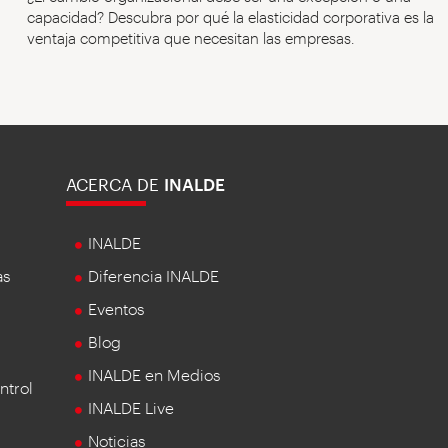
capacidad? Descubra por qué la elasticidad corporativa es la
ventaja competitiva que necesitan las empresas.
ACERCA DE
INALDE
INALDE
as
Diferencia INALDE
Eventos
Blog
INALDE en Medios
ntrol
INALDE Live
Noticias