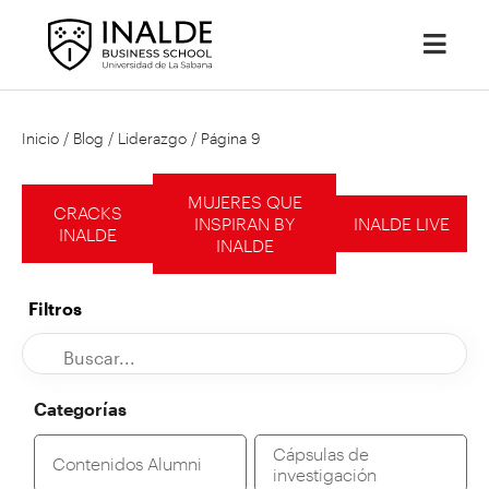
Inicio
/
Blog
/
Liderazgo
/
Página 9
MUJERES QUE
CRACKS
INSPIRAN BY
INALDE LIVE
INALDE
INALDE
Filtros
Categorías
Cápsulas de
Contenidos Alumni
investigación