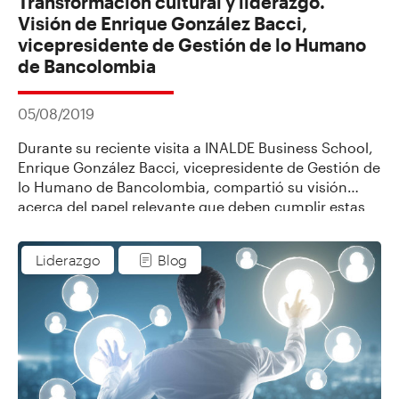
Transformación cultural y liderazgo.
Visión de Enrique González Bacci,
vicepresidente de Gestión de lo Humano
de Bancolombia
05/08/2019
Durante su reciente visita a INALDE Business School,
Enrique González Bacci, vicepresidente de Gestión de
lo Humano de Bancolombia, compartió su visión
acerca del papel relevante que deben cumplir estas
áreas en un mundo caracterizado por los acelerados
cambios, en el cual los empleados cumplen un papel
Liderazgo
Blog
protagónico al interior de las organizaciones.