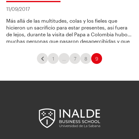
11/09/2017
Más allá de las multitudes, colas y los fieles que
hicieron un sacrificio para estar presentes, así fuera
de lejos, durante la visita del Papa a Colombia hubo
muchas personas que pasaron desapercibidas y que
merecieron el mismo o mayor homenaje hecho al
sumo pontífice.
1
…
7
8
9