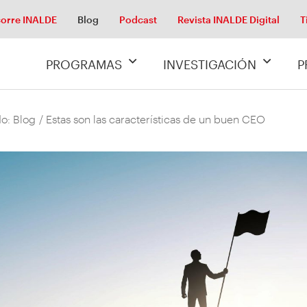
orre INALDE
Blog
Podcast
Revista INALDE Digital
T
PROGRAMAS
INVESTIGACIÓN
P
o: Blog
/ Estas son las características de un buen CEO