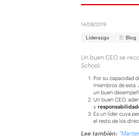
14/08/2019
Liderazgo
Blog
Un buen CEO se recon
School:
Por su capacidad d
miembros de esta. 
un buen desempeño 
Un buen CEO, ademá
y
responsabilidade
Es un líder cuya pe
el resto de los dir
Lee también:
"Manten