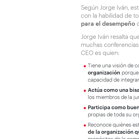
Según Jorge Iván, est
con la habilidad de t
para el desempeño
d
Jorge Iván resalta qu
muchas conferencias y
CEO es quien:
Tiene una visión de c
organización
porque 
capacidad de integrar
Actúa como una bisag
los miembros de la ju
Participa como buen 
propias de toda su or
Reconoce quiénes está
de la organización q
propósitos de la com