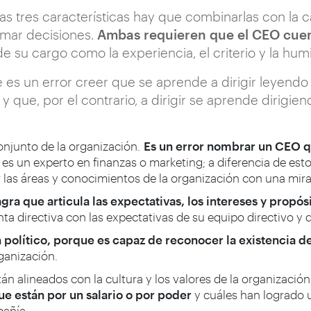
as tres características hay que combinarlas con la
omar decisiones.
Ambas requieren que el CEO cuent
e su cargo como la experiencia, el criterio y la hum
e es un error creer que se aprende a dirigir leyend
 que, por el contrario, a dirigir se aprende dirigie
onjunto de la organización.
Es un error nombrar un CEO qu
es un experto en finanzas o marketing; a diferencia de esto
 las áreas y conocimientos de la organización con una mira
ra que articula las expectativas, los intereses y propós
nta directiva con las expectativas de su equipo directivo y
político, porque es capaz de reconocer la existencia d
ganización.
n alineados con la cultura y los valores de la organizació
ue están por un salario o por poder
y cuáles han logrado u
pañía.