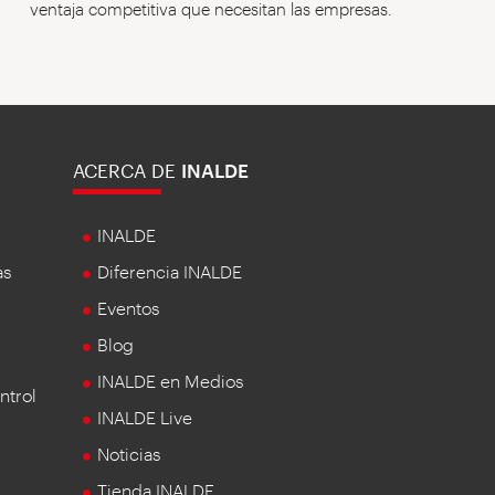
ventaja competitiva que necesitan las empresas.
ACERCA DE
INALDE
INALDE
as
Diferencia INALDE
Eventos
Blog
INALDE en Medios
ntrol
INALDE Live
Noticias
Tienda INALDE