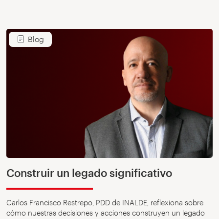
Blog
Construir un legado significativo
Carlos Francisco Restrepo, PDD de INALDE, reflexiona sobre
cómo nuestras decisiones y acciones construyen un legado