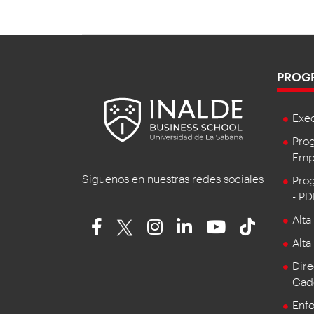
PROG
Exe
Prog
Empr
Síguenos en nuestras redes sociales
Prog
- P
Alta
Alta
Dire
Cad
Enf