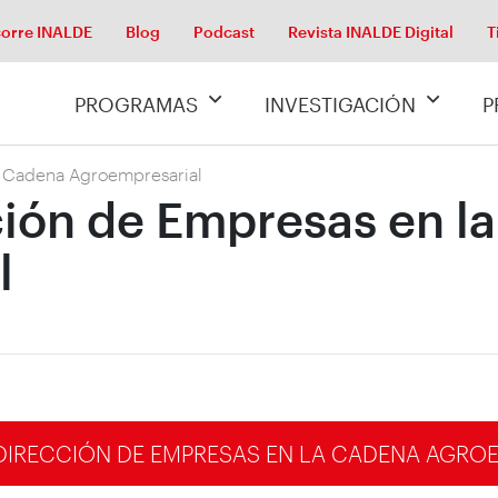
orre INALDE
Blog
Podcast
Revista INALDE Digital
T
PROGRAMAS
INVESTIGACIÓN
P
a Cadena Agroempresarial
ión de Empresas en l
l
IRECCIÓN DE EMPRESAS EN LA CADENA AGRO