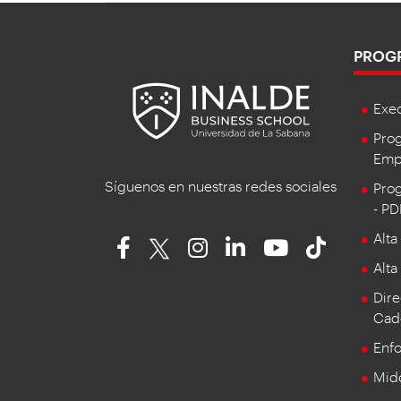
PROG
Exe
Prog
Empr
Síguenos en nuestras redes sociales
Prog
- P
Alta
Alta
Dire
Cad
Enf
Mid