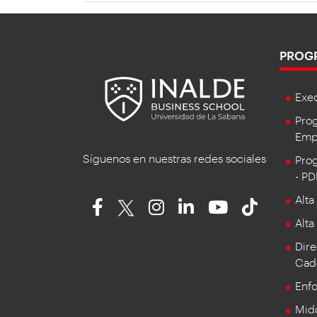
PROG
Exe
Prog
Empr
Síguenos en nuestras redes sociales
Prog
- P
Alta
Alta
Dire
Cad
Enf
Mid