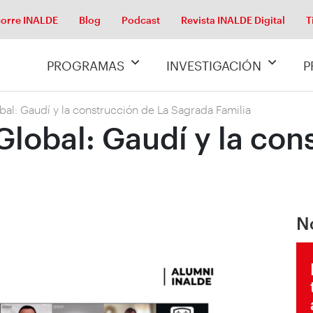
orre INALDE
Blog
Podcast
Revista INALDE Digital
T
PROGRAMAS
INVESTIGACIÓN
P
al: Gaudí y la construcción de La Sagrada Familia
lobal: Gaudí y la con
N