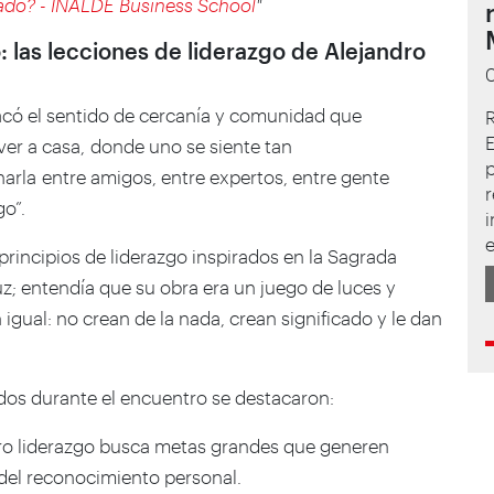
ado? - INALDE Business School
"
 las lecciones de liderazgo de Alejandro
tacó el sentido de cercanía y comunidad que
R
lver a casa, donde uno se siente tan
harla entre amigos, entre expertos, entre gente
r
go”.
i
e
principios de liderazgo inspirados en la Sagrada
uz; entendía que su obra era un juego de luces y
igual: no crean de la nada, crean significado y le dan
idos durante el encuentro se destacaron:
ro liderazgo busca metas grandes que generen
 del reconocimiento personal.