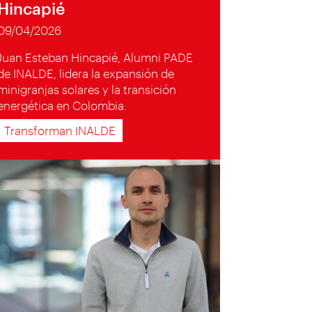
Hincapié
09/04/2026
Juan Esteban Hincapié, Alumni PADE
de INALDE, lidera la expansión de
minigranjas solares y la transición
energética en Colombia.
Transforman INALDE