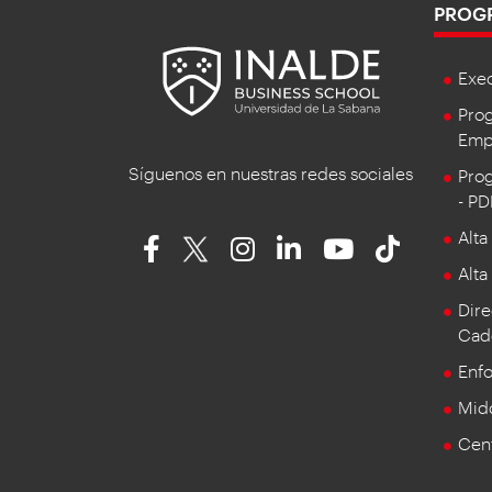
PROG
Exe
Prog
Empr
Síguenos en nuestras redes sociales
Prog
- P
Alta
Alta
Dire
Cad
Enf
Mid
Cent