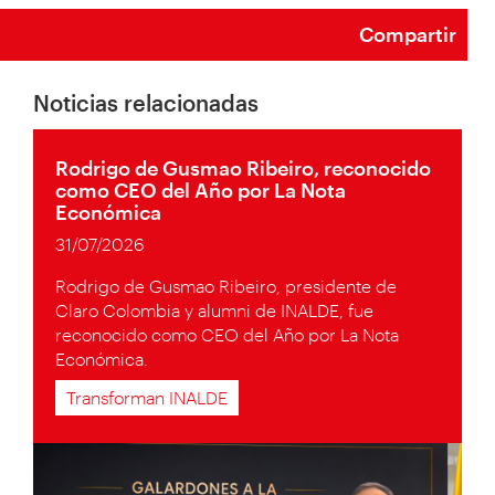
Compartir
Noticias relacionadas
Rodrigo de Gusmao Ribeiro, reconocido
como CEO del Año por La Nota
Económica
31/07/2026
Rodrigo de Gusmao Ribeiro, presidente de
Claro Colombia y alumni de INALDE, fue
reconocido como CEO del Año por La Nota
Económica.
Transforman INALDE