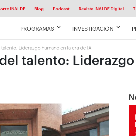
orre INALDE
Blog
Podcast
Revista INALDE Digital
T
PROGRAMAS
INVESTIGACIÓN
P
 talento: Liderazgo humano en la era de IA
 del talento: Liderazg
N