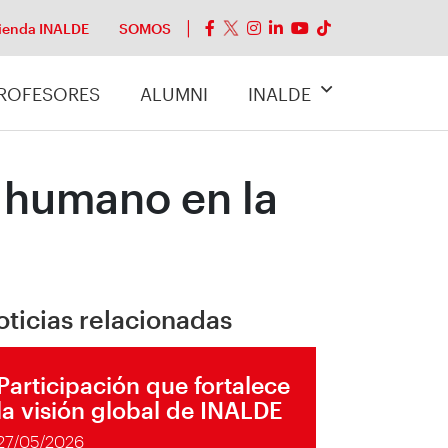
ienda INALDE
SOMOS
ROFESORES
ALUMNI
INALDE
o humano en la
oticias relacionadas
Participación que fortalece
la visión global de INALDE
27/05/2026