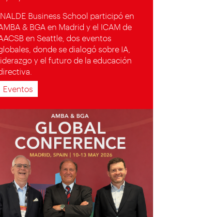
INALDE Business School participó en
AMBA & BGA en Madrid y el ICAM de
AACSB en Seattle, dos eventos
globales, donde se dialogó sobre IA,
liderazgo y el futuro de la educación
directiva.
Eventos