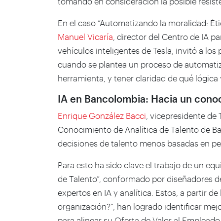
tomando en consideración la posible resiste
En el caso “Automatizando la moralidad: Éti
Manuel Vicaría
, director del Centro de IA pa
vehículos inteligentes de Tesla, invitó a lo
cuando se plantea un proceso de automatiza
herramienta, y tener claridad de qué lógic
IA en Bancolombia: Hacia un cono
Enrique González Bacci
, vicepresidente de 
Conocimiento de Analítica de Talento de 
decisiones de talento menos basadas en pe
Para esto ha sido clave el trabajo de un equ
de Talento”, conformado por diseñadores de
expertos en IA y analítica. Estos, a partir de
organización?”, han logrado identificar mej
para alinear su Oferta de Valor al Emplead