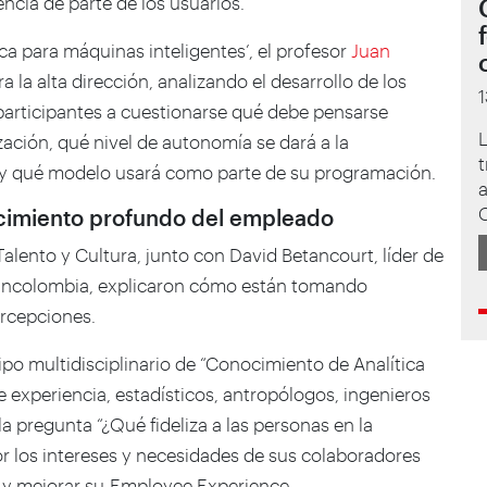
ncia de parte de los usuarios.
ca para máquinas inteligentes’, el profesor
Juan
ra la alta dirección, analizando el desarrollo de los
s participantes a cuestionarse qué debe pensarse
L
ción, qué nivel de autonomía se dará a la
t
a y qué modelo usará como parte de su programación.
a
cimiento profundo del empleado
Talento y Cultura, junto con David Betancourt, líder de
Bancolombia, explicaron cómo están tomando
rcepciones.
ipo multidisciplinario de “Conocimiento de Analítica
 experiencia, estadísticos, antropólogos, ingenieros
 la pregunta “¿Qué fideliza a las personas en la
or los intereses y necesidades de sus colaboradores
o y mejorar su
Employee Experience
.