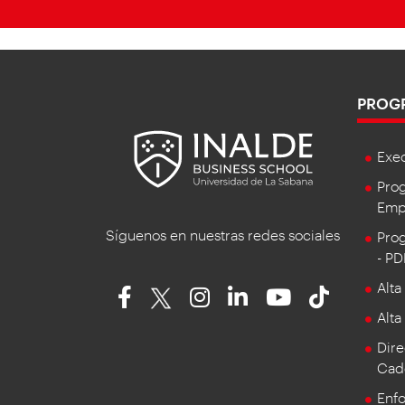
PROG
Exe
Prog
Empr
Síguenos en nuestras redes sociales
Prog
- P
Alta
Alta
Dire
Cad
Enf