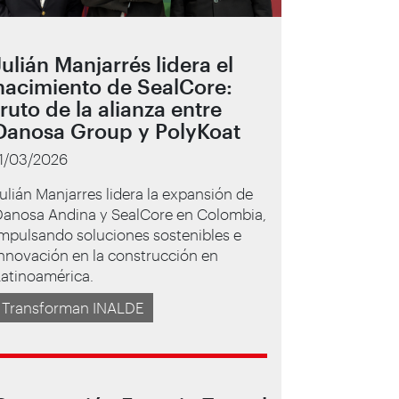
Julián Manjarrés lidera el
nacimiento de SealCore:
fruto de la alianza entre
Danosa Group y PolyKoat
11/03/2026
ulián Manjarres lidera la expansión de
Danosa Andina y SealCore en Colombia,
mpulsando soluciones sostenibles e
nnovación en la construcción en
Latinoamérica.
Transforman INALDE