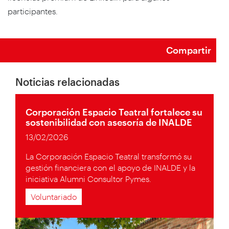
participantes.
Compartir
Noticias relacionadas
Corporación Espacio Teatral fortalece su
sostenibilidad con asesoría de INALDE
13/02/2026
La Corporación Espacio Teatral transformó su
gestión financiera con el apoyo de INALDE y la
iniciativa Alumni Consultor Pymes.
Voluntariado