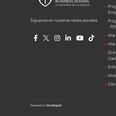
Prog
Empr
Síguenos en nuestras redes sociales
Prog
- P
Alta
Alta
Dire
Cad
Enf
Mid
Cent
Powered by
OnixDigital