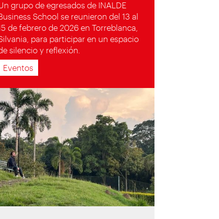
Un grupo de egresados de INALDE
Business School se reunieron del 13 al
15 de febrero de 2026 en Torreblanca,
Silvania, para participar en un espacio
de silencio y reflexión.
Eventos