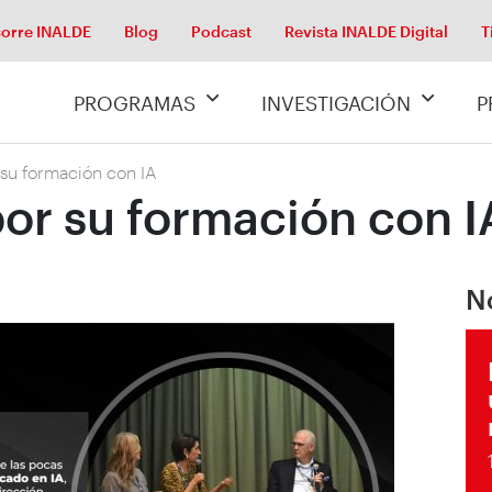
orre INALDE
Blog
Podcast
Revista INALDE Digital
T
PROGRAMAS
INVESTIGACIÓN
P
 su formación con IA
por su formación con I
N