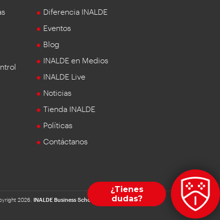
as
Diferencia INALDE
Eventos
Blog
INALDE en Medios
ntrol
INALDE Live
Noticias
Tienda INALDE
Políticas
Contáctanos
yright 2026.
INALDE Business School
| Universidad de la Sabana