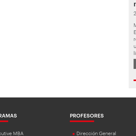
l
RAMAS
PROFESORES
cutive MBA
Dirección General