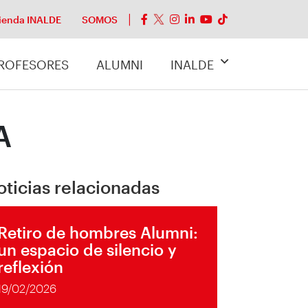
ienda INALDE
SOMOS
ROFESORES
ALUMNI
INALDE
A
oticias relacionadas
Retiro de hombres Alumni:
un espacio de silencio y
reflexión
19/02/2026