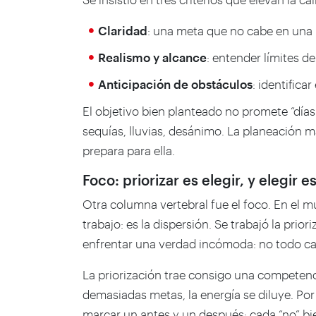
Claridad
: una meta que no cabe en una 
Realismo y alcance
: entender límites de
Anticipación de obstáculos
: identific
El objetivo bien planteado no promete “días
sequías, lluvias, desánimo. La planeación m
prepara para ella.
Foco: priorizar es elegir, y elegir e
Otra columna vertebral fue el foco. En el mu
trabajo: es la dispersión. Se trabajó la pri
enfrentar una verdad incómoda: no todo ca
La priorización trae consigo una competenc
demasiadas metas, la energía se diluye. Por 
marcar un antes y un después: cada “no” bie