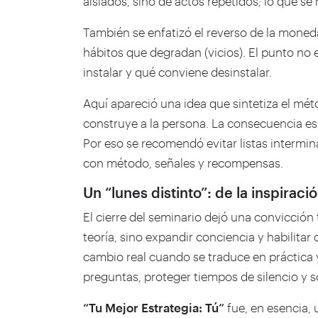
aislados, sino de actos repetidos; lo que se
También se enfatizó el reverso de la moned
hábitos que degradan (vicios). El punto no es
instalar y qué conviene desinstalar.
Aquí apareció una idea que sintetiza el mét
construye a la persona. La consecuencia es c
Por eso se recomendó evitar listas intermina
con método, señales y recompensas.
Un “lunes distinto”: de la inspiraci
El cierre del seminario dejó una convicció
teoría, sino expandir conciencia y habilita
cambio real cuando se traduce en práctica y 
preguntas, proteger tiempos de silencio y so
“Tu Mejor Estrategia: Tú”
fue, en esencia, 