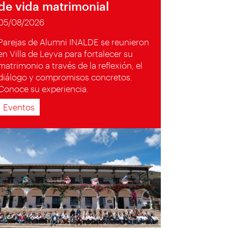
de vida matrimonial
05/08/2026
Parejas de Alumni INALDE se reunieron
en Villa de Leyva para fortalecer su
matrimonio a través de la reflexión, el
diálogo y compromisos concretos.
Conoce su experiencia.
Eventos