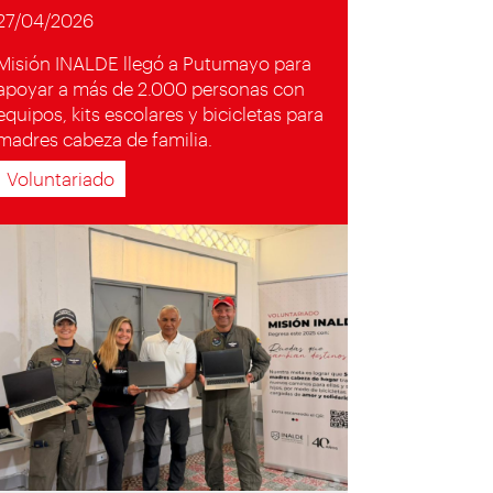
27/04/2026
Misión INALDE llegó a Putumayo para
apoyar a más de 2.000 personas con
equipos, kits escolares y bicicletas para
madres cabeza de familia.
Voluntariado