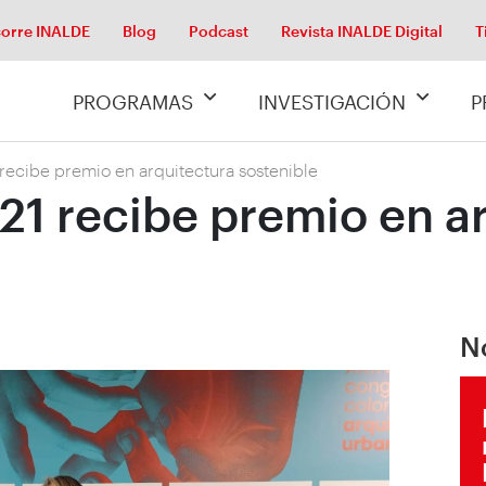
orre INALDE
Blog
Podcast
Revista INALDE Digital
T
PROGRAMAS
INVESTIGACIÓN
P
ecibe premio en arquitectura sostenible
1 recibe premio en ar
N