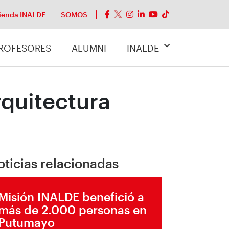
ienda INALDE
SOMOS
ROFESORES
ALUMNI
INALDE
quitectura
oticias relacionadas
Misión INALDE benefició a
más de 2.000 personas en
Putumayo