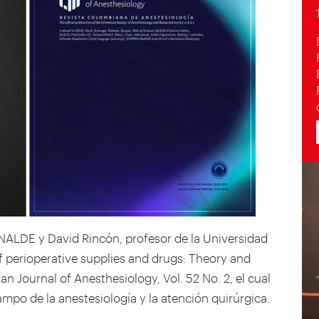
INALDE y David Rincón, profesor de la Universidad
f perioperative supplies and drugs: Theory and
an Journal of Anesthesiology,
Vol. 52 No. 2, el cual
mpo de la anestesiología y la atención quirúrgica.