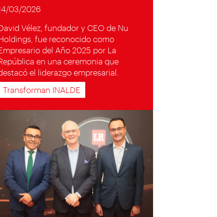
14/03/2026
David Vélez, fundador y CEO de Nu
Holdings, fue reconocido como
Empresario del Año 2025 por La
República en una ceremonia que
destacó el liderazgo empresarial.
Transforman INALDE