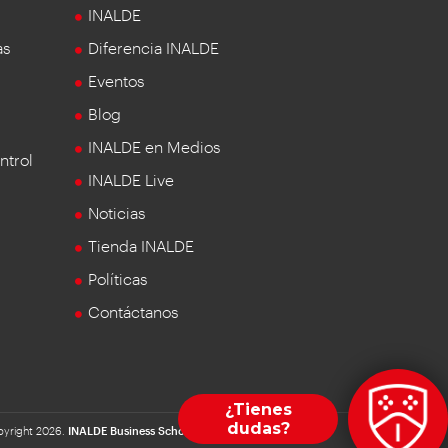
INALDE
as
Diferencia INALDE
Eventos
Blog
INALDE en Medios
ntrol
INALDE Live
Noticias
Tienda INALDE
Políticas
Contáctanos
yright 2026.
INALDE Business School
| Universidad de la Sabana