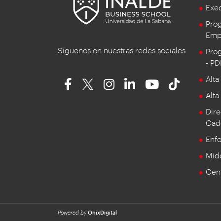
Exe
Prog
Empr
Síguenos en nuestras redes sociales
Prog
- P
Alta
Alta
Dire
Cad
Enf
Mid
Cent
Powered by
OnixDigital