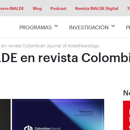
orre INALDE
Blog
Podcast
Revista INALDE Digital
T
PROGRAMAS
INVESTIGACIÓN
P
 en revista Colombian Journal of Anesthesiology
LDE en revista Colombi
N