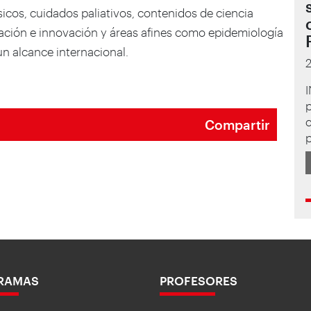
sicos, cuidados paliativos, contenidos de ciencia
lización e innovación y áreas afines como epidemiología
un alcance internacional.
p
c
Compartir
p
RAMAS
PROFESORES