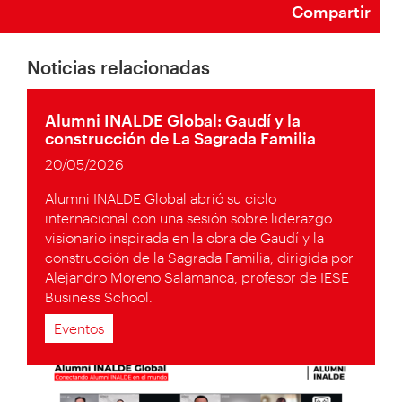
Compartir
Noticias relacionadas
Alumni INALDE Global: Gaudí y la
construcción de La Sagrada Familia
20/05/2026
Alumni INALDE Global abrió su ciclo
internacional con una sesión sobre liderazgo
visionario inspirada en la obra de Gaudí y la
construcción de la Sagrada Familia, dirigida por
Alejandro Moreno Salamanca, profesor de IESE
Business School.
Eventos