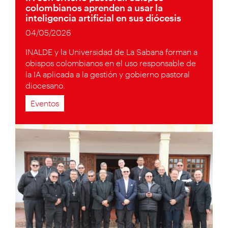
colombianos aprenden a usar la
inteligencia artificial en sus diócesis
04/05/2026
INALDE y la Universidad de La Sabana forman a
obispos colombianos en el uso responsable de
la IA aplicada a la gestión y gobierno pastoral
diocesano.
Eventos