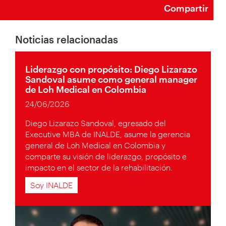
Compartir
Noticias relacionadas
Liderazgo con propósito: Diego Lizarazo
Sandoval asume como general manager
de Loh Medical en Colombia
24/06/2026
Diego Lizarazo Sandoval, egresado del
Executive MBA de INALDE, asume la gerencia
general de Loh Medical en Colombia y
comparte su visión de liderazgo, propósito e
impacto en el sector de la rehabilitación.
Soy INALDE