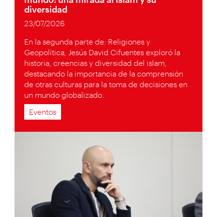
diversidad
23/07/2026
En la segunda parte de: Religiones y
Geopolítica, Jesús David Cifuentes exploró la
historia, creencias y diversidad del islam,
destacando la importancia de la comprensión
de otras culturas para la toma de decisiones en
un mundo globalizado.
Eventos