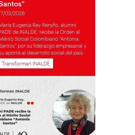
Santos”
17/03/2026
María Eugenia Rey Renjifo, alumni
PADE de INALDE, recibe la Orden al
Mérito Social Colombiano “Antonia
Santos” por su liderazgo empresarial y
su aporte al desarrollo social del país.
Transforman INALDE