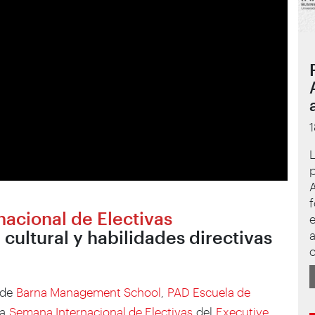
L
p
f
acional de Electivas
e
cultural y habilidades directivas
a
c
s de
Barna Management School
,
PAD Escuela de
la
Semana Internacional de Electivas
del
Executive