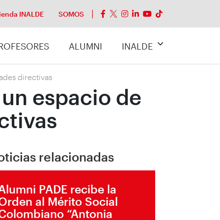
ienda INALDE
SOMOS
ROFESORES
ALUMNI
INALDE
ades directivas
 un espacio de
ctivas
oticias relacionadas
Alumni PADE recibe la
Orden al Mérito Social
Colombiano “Antonia