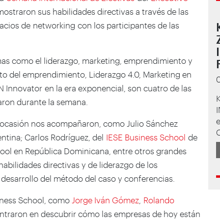
mostraron sus habilidades directivas a través de las
pacios de networking con los participantes de las
emas como el liderazgo, marketing, emprendimiento y
to del emprendimiento, Liderazgo 4.0, Marketing en
N Innovator en la era exponencial, son cuatro de las
K
taron durante la semana.
e
a ocasión nos acompañaron, como Julio Sánchez
ntina; Carlos Rodríguez, del
IESE Business School
de
hool en República Dominicana, entre otros grandes
abilidades directivas y de liderazgo de los
s, desarrollo del método del caso y conferencias.
siness School, como
Jorge Iván Gómez
,
Rolando
centraron en descubrir cómo las empresas de hoy están