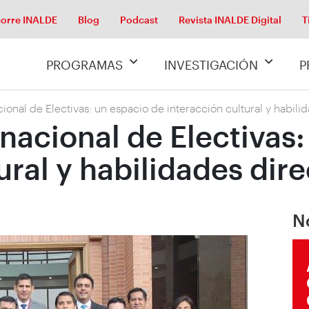
orre INALDE
Blog
Podcast
Revista INALDE Digital
T
PROGRAMAS
INVESTIGACIÓN
P
onal de Electivas: un espacio de interacción cultural y habilid
nacional de Electivas:
ural y habilidades dire
N