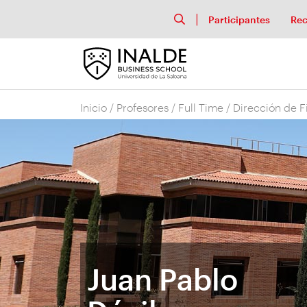
Participantes
Rec
Inicio
/
Profesores
/
Full Time
/
Dirección de F
Juan Pablo