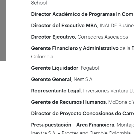
School
Director Académico de Programas In Com
Director del Executive MBA
, INALDE Busine
Director Ejecutivo,
Corredores Asociados
Gerente Financiero y Administrativo
de la 
Colombia
Gerente Liquidador
, Fogabol
Gerente General
, Nest S.A.
Representante Legal
, Inversiones Ventura L
Gerente de Recursos Humanos,
McDonald’s
Director de Proyecto Concesiones de Carr
Presupuestación – Área Financiera
, Monta
Inextra S.A. – Procter and Gamble Colombia.