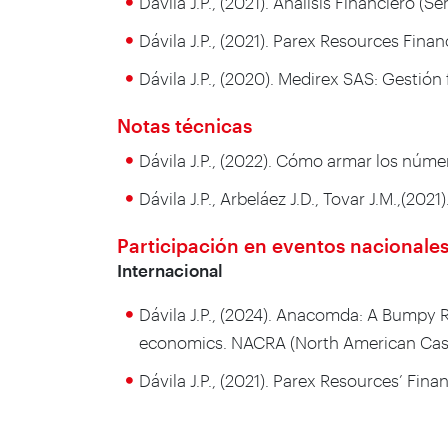
Dávila J.P., (2021). Análisis Financiero
Dávila J.P., (2021). Parex Resources Fina
Dávila J.P., (2020). Medirex SAS: Gestió
Notas técnicas
Dávila J.P., (2022). Cómo armar los núm
Dávila J.P., Arbeláez J.D., Tovar J.M.,(
Participación en eventos nacionales
Internacional
Dávila J.P., (2024). Anacomda: A Bumpy 
economics. NACRA (North American Case
Dávila J.P., (2021). Parex Resources’ Fi