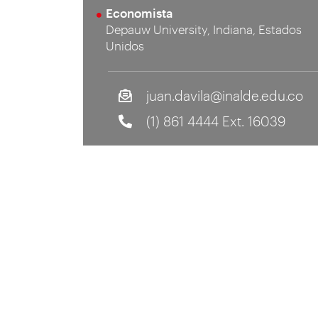
Economista
Depauw University, Indiana, Estados
Unidos
juan.davila@inalde.edu.co
(1) 861 4444 Ext. 16039