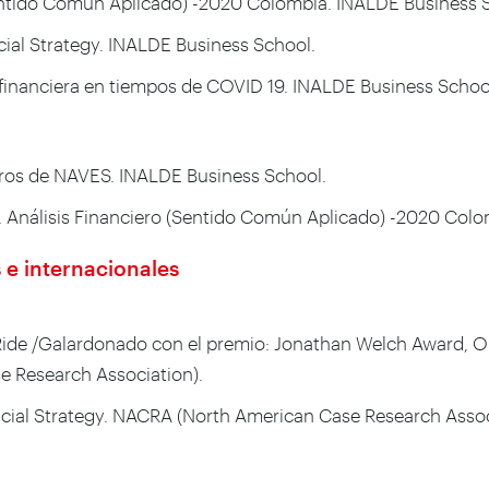
 (Sentido Común Aplicado) -2020 Colombia. INALDE Business 
ncial Strategy. INALDE Business School.
n financiera en tiempos de COVID 19. INALDE Business Schoo
eros de NAVES. INALDE Business School.
2021). Análisis Financiero (Sentido Común Aplicado) -2020 Co
 e internacionales
Ride /Galardonado con el premio: Jonathan Welch Award, Ou
 Research Association).
nancial Strategy. NACRA (North American Case Research Assoc