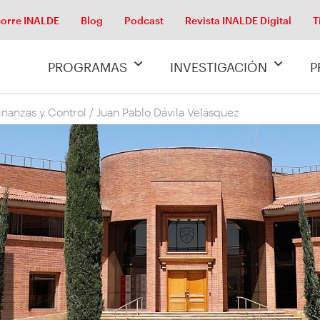
orre INALDE
Blog
Podcast
Revista INALDE Digital
T
PROGRAMAS
INVESTIGACIÓN
P
inanzas y Control
/
Juan Pablo Dávila Velásquez