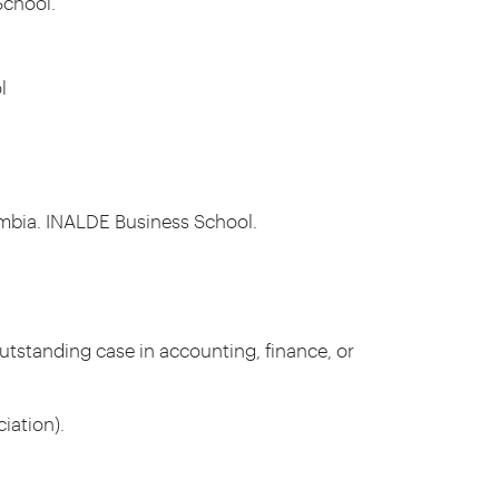
School.
l
lombia. INALDE Business School.
tstanding case in accounting, finance, or
iation).