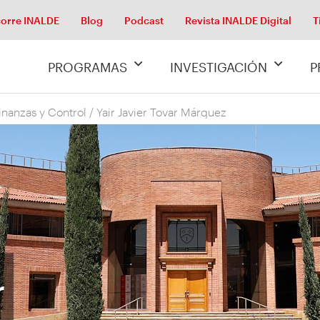
orre INALDE
Blog
Podcast
Revista INALDE Digital
T
PROGRAMAS
INVESTIGACIÓN
P
inanzas y Control
/
Yair Javier Tovar Márquez
r