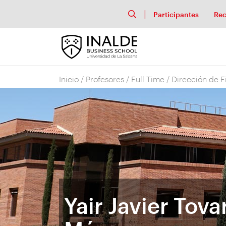
Participantes
Rec
Inicio
/
Profesores
/
Full Time
/
Dirección de F
Yair Javier Tova