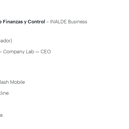
 Finanzas y Control
– INALDE Business
uador)
– Company Lab — CEO
lash Mobile
line
a.