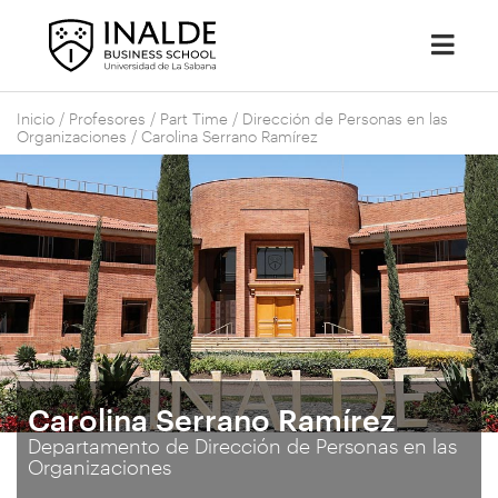
Inicio
/
Profesores
/
Part Time
/
Dirección de Personas en las
Organizaciones
/
Carolina Serrano Ramírez
Carolina Serrano Ramírez
Departamento de Dirección de Personas en las
Organizaciones