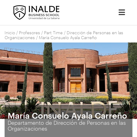
Inicio
/
Profesores
/
Part Time
/
Dirección de Personas en las
Organizaciones
/
María Consuelo Ayala Carreño
María Consuelo Ayala Carreño
Departamento de Dirección de Personas en las
Organizaciones