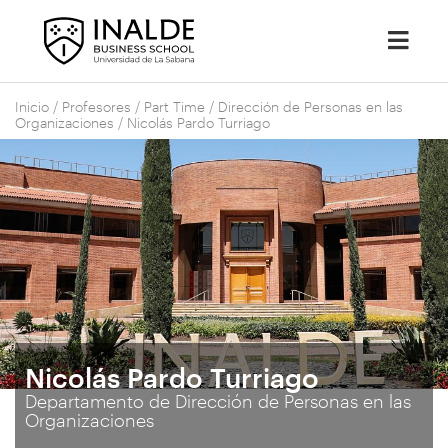
Inicio
/
Profesores
/
Part Time
/
Dirección de Personas en las
Organizaciones
/
Nicolás Pardo Turriago
Nicolás Pardo Turriago
Departamento de Dirección de Personas en las
Organizaciones