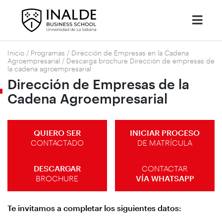
Inicio
/
Programas
/
Dirección de Empresas en la Cadena
Agroempresarial
/
Descarga brochure Dirección de empresas de
la cadena agroempresarial
Dirección de Empresas de la
Cadena Agroempresarial
QUIERO SER
INICIAR PROCESO
CONTACTADO
DE MATRÍCULA
DESCARGAR
CONTACTAR
BROCHURE
VÍA WHATSAPP
Te invitamos a completar los siguientes datos: