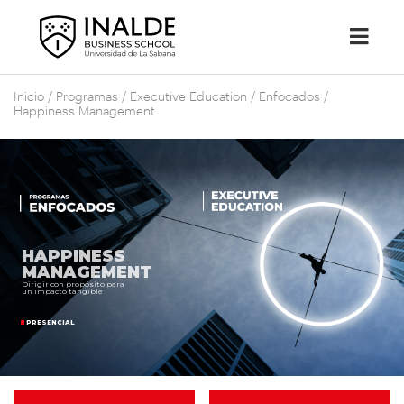
Inicio
/
Programas
/
Executive Education
/
Enfocados
/
Happiness Management
H
A
P
P
I
N
E
S
S
M
A
N
A
G
E
M
E
N
T
Dirigir con propósito para
un impacto tangible
PRESENCIAL