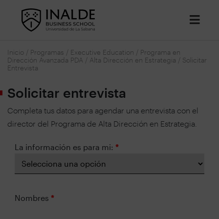
Inicio
/
Programas
/
Executive Education
/
Programa en
Dirección Avanzada PDA
/
Alta Dirección en Estrategia
/
Solicitar
Entrevista
Solicitar entrevista
Completa tus datos para agendar una entrevista con el
director del Programa de Alta Dirección en Estrategia.
La información es para mi:
*
Nombres
*